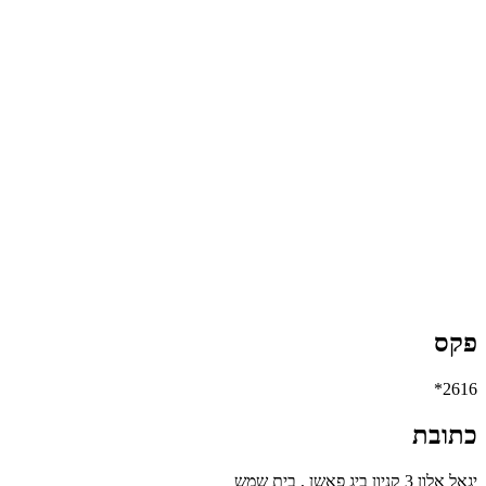
פקס
2616*
כתובת
יגאל אלון 3 קניון ביג פאשן , בית שמש