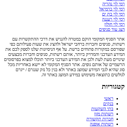
רמי לוי נהריה
רמי לוי כרמיאל
רמי לוי בת ים
רמי לוי רעננה
רמי לוי חולון
הצג עוד סניפים
אתר הסניף המקומי הוקם במטרה להנגיש את דרכי ההתקשרות עם
רשתות, סניפים וחברות ברחבי ישראל ולהציג את שעות פעילותם כפי
שפורסם במקורות פתוחים ברשת. על אף הניסיונות שלנו לספק לכם את
המידע העדכני והמדויק ביותר, אותם רשתות, סניפים וחברות מבצעים
שינויים מעת לעת ולכן את המידע העדכני ביותר תוכלו למצוא בפרסומים
הרשמיים של אותם גופים. אתר הסניף המקומי לא יישא באחריות מכל
סוג שהיא לגבי המידע שמוצג באתר ולא בגין כל נזק שנגרם / ייגרם
לגולשים כתוצאה משימוש במידע המוצג באתר זה.
קטגוריות
ראשי
בנקים
בתי השקעות
רשתות מזון
חברות תקשורת
רשתות אופנה