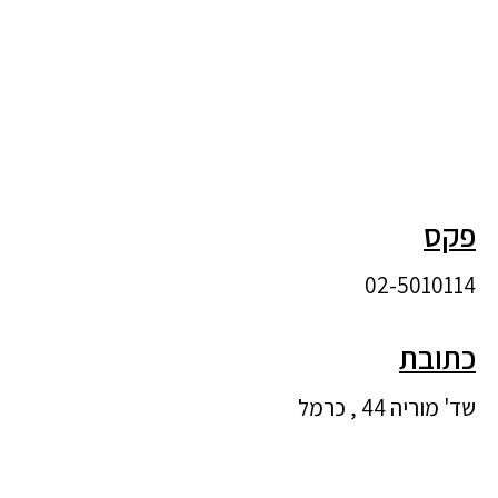
פקס
02-5010114
כתובת
שד' מוריה 44 , כרמל