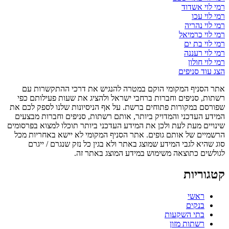
רמי לוי אשדוד
רמי לוי עכו
רמי לוי נהריה
רמי לוי כרמיאל
רמי לוי בת ים
רמי לוי רעננה
רמי לוי חולון
הצג עוד סניפים
אתר הסניף המקומי הוקם במטרה להנגיש את דרכי ההתקשרות עם
רשתות, סניפים וחברות ברחבי ישראל ולהציג את שעות פעילותם כפי
שפורסם במקורות פתוחים ברשת. על אף הניסיונות שלנו לספק לכם את
המידע העדכני והמדויק ביותר, אותם רשתות, סניפים וחברות מבצעים
שינויים מעת לעת ולכן את המידע העדכני ביותר תוכלו למצוא בפרסומים
הרשמיים של אותם גופים. אתר הסניף המקומי לא יישא באחריות מכל
סוג שהיא לגבי המידע שמוצג באתר ולא בגין כל נזק שנגרם / ייגרם
לגולשים כתוצאה משימוש במידע המוצג באתר זה.
קטגוריות
ראשי
בנקים
בתי השקעות
רשתות מזון