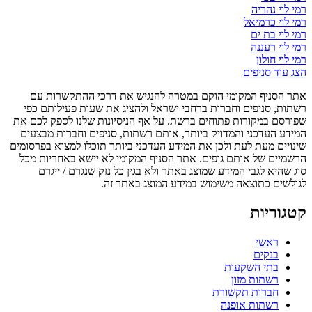
רמי לוי נהריה
רמי לוי כרמיאל
רמי לוי בת ים
רמי לוי רעננה
רמי לוי חולון
הצג עוד סניפים
אתר הסניף המקומי הוקם במטרה להנגיש את דרכי ההתקשרות עם
רשתות, סניפים וחברות ברחבי ישראל ולהציג את שעות פעילותם כפי
שפורסם במקורות פתוחים ברשת. על אף הניסיונות שלנו לספק לכם את
המידע העדכני והמדויק ביותר, אותם רשתות, סניפים וחברות מבצעים
שינויים מעת לעת ולכן את המידע העדכני ביותר תוכלו למצוא בפרסומים
הרשמיים של אותם גופים. אתר הסניף המקומי לא יישא באחריות מכל
סוג שהיא לגבי המידע שמוצג באתר ולא בגין כל נזק שנגרם / ייגרם
לגולשים כתוצאה משימוש במידע המוצג באתר זה.
קטגוריות
ראשי
בנקים
בתי השקעות
רשתות מזון
חברות תקשורת
רשתות אופנה