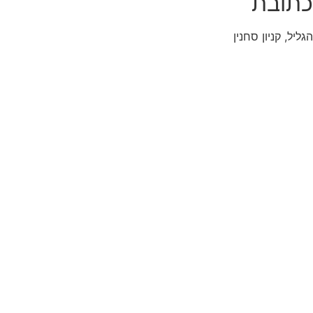
כתובת
הגליל, קניון סחנין