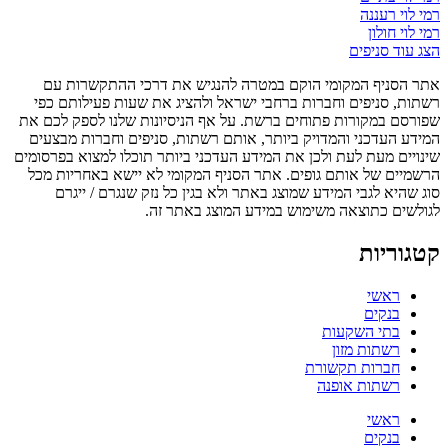
רמי לוי רעננה
רמי לוי חולון
הצג עוד סניפים
אתר הסניף המקומי הוקם במטרה להנגיש את דרכי ההתקשרות עם
רשתות, סניפים וחברות ברחבי ישראל ולהציג את שעות פעילותם כפי
שפורסם במקורות פתוחים ברשת. על אף הניסיונות שלנו לספק לכם את
המידע העדכני והמדויק ביותר, אותם רשתות, סניפים וחברות מבצעים
שינויים מעת לעת ולכן את המידע העדכני ביותר תוכלו למצוא בפרסומים
הרשמיים של אותם גופים. אתר הסניף המקומי לא יישא באחריות מכל
סוג שהיא לגבי המידע שמוצג באתר ולא בגין כל נזק שנגרם / ייגרם
לגולשים כתוצאה משימוש במידע המוצג באתר זה.
קטגוריות
ראשי
בנקים
בתי השקעות
רשתות מזון
חברות תקשורת
רשתות אופנה
ראשי
בנקים