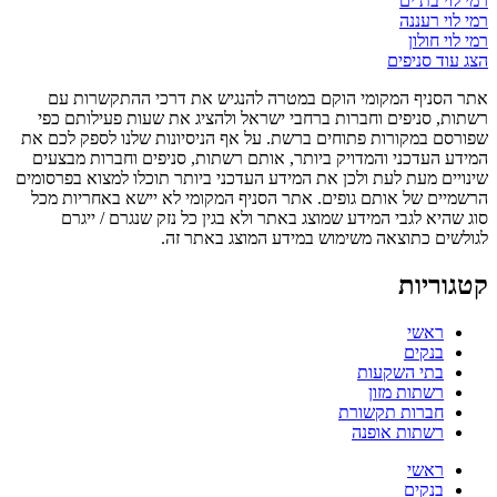
רמי לוי בת ים
רמי לוי רעננה
רמי לוי חולון
הצג עוד סניפים
אתר הסניף המקומי הוקם במטרה להנגיש את דרכי ההתקשרות עם
רשתות, סניפים וחברות ברחבי ישראל ולהציג את שעות פעילותם כפי
שפורסם במקורות פתוחים ברשת. על אף הניסיונות שלנו לספק לכם את
המידע העדכני והמדויק ביותר, אותם רשתות, סניפים וחברות מבצעים
שינויים מעת לעת ולכן את המידע העדכני ביותר תוכלו למצוא בפרסומים
הרשמיים של אותם גופים. אתר הסניף המקומי לא יישא באחריות מכל
סוג שהיא לגבי המידע שמוצג באתר ולא בגין כל נזק שנגרם / ייגרם
לגולשים כתוצאה משימוש במידע המוצג באתר זה.
קטגוריות
ראשי
בנקים
בתי השקעות
רשתות מזון
חברות תקשורת
רשתות אופנה
ראשי
בנקים