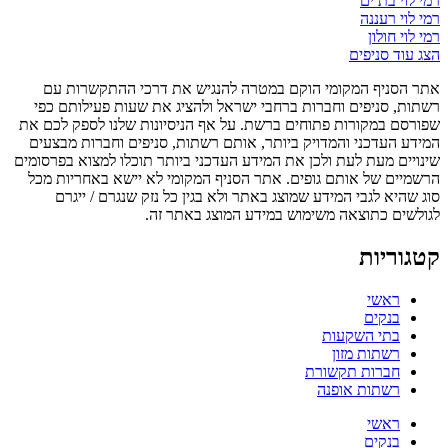
רמי לוי בת ים
רמי לוי רעננה
רמי לוי חולון
הצג עוד סניפים
אתר הסניף המקומי הוקם במטרה להנגיש את דרכי ההתקשרות עם
רשתות, סניפים וחברות ברחבי ישראל ולהציג את שעות פעילותם כפי
שפורסם במקורות פתוחים ברשת. על אף הניסיונות שלנו לספק לכם את
המידע העדכני והמדויק ביותר, אותם רשתות, סניפים וחברות מבצעים
שינויים מעת לעת ולכן את המידע העדכני ביותר תוכלו למצוא בפרסומים
הרשמיים של אותם גופים. אתר הסניף המקומי לא יישא באחריות מכל
סוג שהיא לגבי המידע שמוצג באתר ולא בגין כל נזק שנגרם / ייגרם
לגולשים כתוצאה משימוש במידע המוצג באתר זה.
קטגוריות
ראשי
בנקים
בתי השקעות
רשתות מזון
חברות תקשורת
רשתות אופנה
ראשי
בנקים