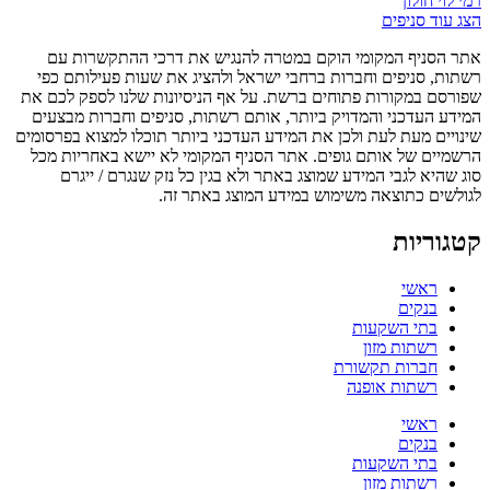
רמי לוי חולון
הצג עוד סניפים
אתר הסניף המקומי הוקם במטרה להנגיש את דרכי ההתקשרות עם
רשתות, סניפים וחברות ברחבי ישראל ולהציג את שעות פעילותם כפי
שפורסם במקורות פתוחים ברשת. על אף הניסיונות שלנו לספק לכם את
המידע העדכני והמדויק ביותר, אותם רשתות, סניפים וחברות מבצעים
שינויים מעת לעת ולכן את המידע העדכני ביותר תוכלו למצוא בפרסומים
הרשמיים של אותם גופים. אתר הסניף המקומי לא יישא באחריות מכל
סוג שהיא לגבי המידע שמוצג באתר ולא בגין כל נזק שנגרם / ייגרם
לגולשים כתוצאה משימוש במידע המוצג באתר זה.
קטגוריות
ראשי
בנקים
בתי השקעות
רשתות מזון
חברות תקשורת
רשתות אופנה
ראשי
בנקים
בתי השקעות
רשתות מזון