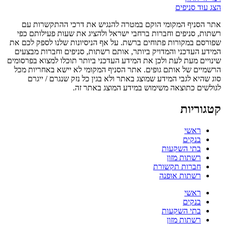
הצג עוד סניפים
אתר הסניף המקומי הוקם במטרה להנגיש את דרכי ההתקשרות עם
רשתות, סניפים וחברות ברחבי ישראל ולהציג את שעות פעילותם כפי
שפורסם במקורות פתוחים ברשת. על אף הניסיונות שלנו לספק לכם את
המידע העדכני והמדויק ביותר, אותם רשתות, סניפים וחברות מבצעים
שינויים מעת לעת ולכן את המידע העדכני ביותר תוכלו למצוא בפרסומים
הרשמיים של אותם גופים. אתר הסניף המקומי לא יישא באחריות מכל
סוג שהיא לגבי המידע שמוצג באתר ולא בגין כל נזק שנגרם / ייגרם
לגולשים כתוצאה משימוש במידע המוצג באתר זה.
קטגוריות
ראשי
בנקים
בתי השקעות
רשתות מזון
חברות תקשורת
רשתות אופנה
ראשי
בנקים
בתי השקעות
רשתות מזון