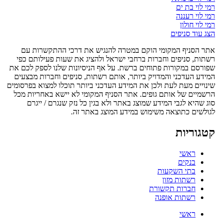
רמי לוי בת ים
רמי לוי רעננה
רמי לוי חולון
הצג עוד סניפים
אתר הסניף המקומי הוקם במטרה להנגיש את דרכי ההתקשרות עם
רשתות, סניפים וחברות ברחבי ישראל ולהציג את שעות פעילותם כפי
שפורסם במקורות פתוחים ברשת. על אף הניסיונות שלנו לספק לכם את
המידע העדכני והמדויק ביותר, אותם רשתות, סניפים וחברות מבצעים
שינויים מעת לעת ולכן את המידע העדכני ביותר תוכלו למצוא בפרסומים
הרשמיים של אותם גופים. אתר הסניף המקומי לא יישא באחריות מכל
סוג שהיא לגבי המידע שמוצג באתר ולא בגין כל נזק שנגרם / ייגרם
לגולשים כתוצאה משימוש במידע המוצג באתר זה.
קטגוריות
ראשי
בנקים
בתי השקעות
רשתות מזון
חברות תקשורת
רשתות אופנה
ראשי