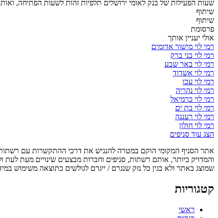
שעות הפעילות של בנק לאומי ירושלים תלפיות זהות לשעות הפתיחה, ואותן
שיתוף
שיתוף
פרסומת
אולי יעניין אותך
רמי לוי מישור אדומים
רמי לוי בני ברק
רמי לוי באר שבע
רמי לוי אשדוד
רמי לוי עכו
רמי לוי נהריה
רמי לוי כרמיאל
רמי לוי בת ים
רמי לוי רעננה
רמי לוי חולון
הצג עוד סניפים
אתר הסניף המקומי הוקם במטרה להנגיש את דרכי ההתקשרות עם רשתות, ס
והמדויק ביותר, אותם רשתות, סניפים וחברות מבצעים שינויים מעת לעת ו
שמוצג באתר ולא בגין כל נזק שנגרם / ייגרם לגולשים כתוצאה משימוש במיד
קטגוריות
ראשי