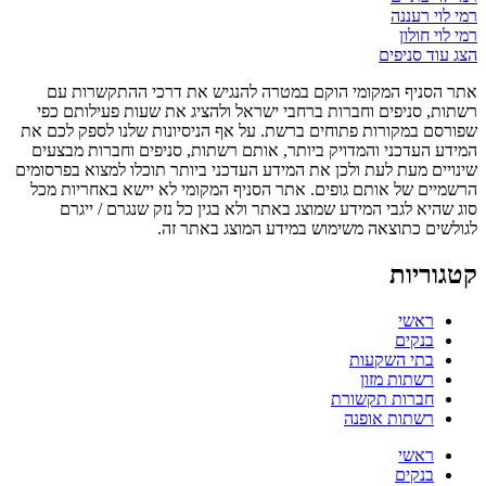
רמי לוי רעננה
רמי לוי חולון
הצג עוד סניפים
אתר הסניף המקומי הוקם במטרה להנגיש את דרכי ההתקשרות עם
רשתות, סניפים וחברות ברחבי ישראל ולהציג את שעות פעילותם כפי
שפורסם במקורות פתוחים ברשת. על אף הניסיונות שלנו לספק לכם את
המידע העדכני והמדויק ביותר, אותם רשתות, סניפים וחברות מבצעים
שינויים מעת לעת ולכן את המידע העדכני ביותר תוכלו למצוא בפרסומים
הרשמיים של אותם גופים. אתר הסניף המקומי לא יישא באחריות מכל
סוג שהיא לגבי המידע שמוצג באתר ולא בגין כל נזק שנגרם / ייגרם
לגולשים כתוצאה משימוש במידע המוצג באתר זה.
קטגוריות
ראשי
בנקים
בתי השקעות
רשתות מזון
חברות תקשורת
רשתות אופנה
ראשי
בנקים