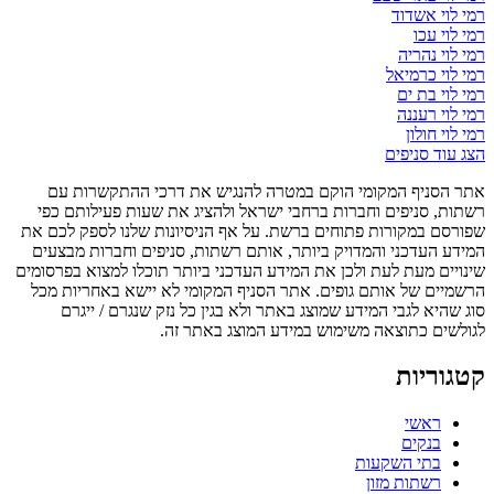
רמי לוי אשדוד
רמי לוי עכו
רמי לוי נהריה
רמי לוי כרמיאל
רמי לוי בת ים
רמי לוי רעננה
רמי לוי חולון
הצג עוד סניפים
אתר הסניף המקומי הוקם במטרה להנגיש את דרכי ההתקשרות עם
רשתות, סניפים וחברות ברחבי ישראל ולהציג את שעות פעילותם כפי
שפורסם במקורות פתוחים ברשת. על אף הניסיונות שלנו לספק לכם את
המידע העדכני והמדויק ביותר, אותם רשתות, סניפים וחברות מבצעים
שינויים מעת לעת ולכן את המידע העדכני ביותר תוכלו למצוא בפרסומים
הרשמיים של אותם גופים. אתר הסניף המקומי לא יישא באחריות מכל
סוג שהיא לגבי המידע שמוצג באתר ולא בגין כל נזק שנגרם / ייגרם
לגולשים כתוצאה משימוש במידע המוצג באתר זה.
קטגוריות
ראשי
בנקים
בתי השקעות
רשתות מזון