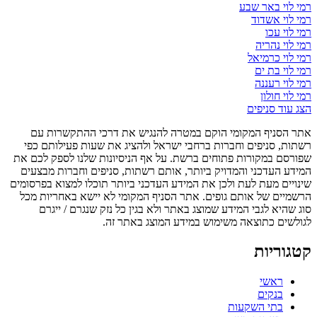
רמי לוי באר שבע
רמי לוי אשדוד
רמי לוי עכו
רמי לוי נהריה
רמי לוי כרמיאל
רמי לוי בת ים
רמי לוי רעננה
רמי לוי חולון
הצג עוד סניפים
אתר הסניף המקומי הוקם במטרה להנגיש את דרכי ההתקשרות עם
רשתות, סניפים וחברות ברחבי ישראל ולהציג את שעות פעילותם כפי
שפורסם במקורות פתוחים ברשת. על אף הניסיונות שלנו לספק לכם את
המידע העדכני והמדויק ביותר, אותם רשתות, סניפים וחברות מבצעים
שינויים מעת לעת ולכן את המידע העדכני ביותר תוכלו למצוא בפרסומים
הרשמיים של אותם גופים. אתר הסניף המקומי לא יישא באחריות מכל
סוג שהיא לגבי המידע שמוצג באתר ולא בגין כל נזק שנגרם / ייגרם
לגולשים כתוצאה משימוש במידע המוצג באתר זה.
קטגוריות
ראשי
בנקים
בתי השקעות