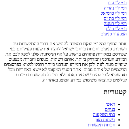
רמי לוי עכו
רמי לוי נהריה
רמי לוי כרמיאל
רמי לוי בת ים
רמי לוי רעננה
רמי לוי חולון
הצג עוד סניפים
אתר הסניף המקומי הוקם במטרה להנגיש את דרכי ההתקשרות עם
רשתות, סניפים וחברות ברחבי ישראל ולהציג את שעות פעילותם כפי
שפורסם במקורות פתוחים ברשת. על אף הניסיונות שלנו לספק לכם את
המידע העדכני והמדויק ביותר, אותם רשתות, סניפים וחברות מבצעים
שינויים מעת לעת ולכן את המידע העדכני ביותר תוכלו למצוא בפרסומים
הרשמיים של אותם גופים. אתר הסניף המקומי לא יישא באחריות מכל
סוג שהיא לגבי המידע שמוצג באתר ולא בגין כל נזק שנגרם / ייגרם
לגולשים כתוצאה משימוש במידע המוצג באתר זה.
קטגוריות
ראשי
בנקים
בתי השקעות
רשתות מזון
חברות תקשורת