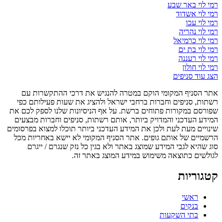
רמי לוי באר שבע
רמי לוי אשדוד
רמי לוי עכו
רמי לוי נהריה
רמי לוי כרמיאל
רמי לוי בת ים
רמי לוי רעננה
רמי לוי חולון
הצג עוד סניפים
אתר הסניף המקומי הוקם במטרה להנגיש את דרכי ההתקשרות עם
רשתות, סניפים וחברות ברחבי ישראל ולהציג את שעות פעילותם כפי
שפורסם במקורות פתוחים ברשת. על אף הניסיונות שלנו לספק לכם את
המידע העדכני והמדויק ביותר, אותם רשתות, סניפים וחברות מבצעים
שינויים מעת לעת ולכן את המידע העדכני ביותר תוכלו למצוא בפרסומים
הרשמיים של אותם גופים. אתר הסניף המקומי לא יישא באחריות מכל
סוג שהיא לגבי המידע שמוצג באתר ולא בגין כל נזק שנגרם / ייגרם
לגולשים כתוצאה משימוש במידע המוצג באתר זה.
קטגוריות
ראשי
בנקים
בתי השקעות