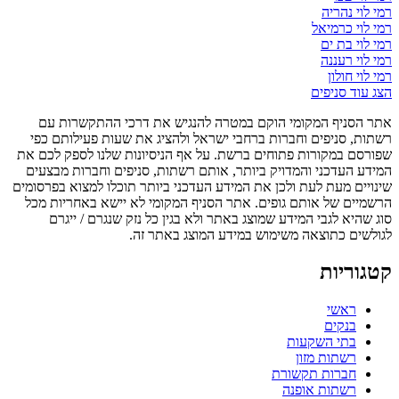
רמי לוי נהריה
רמי לוי כרמיאל
רמי לוי בת ים
רמי לוי רעננה
רמי לוי חולון
הצג עוד סניפים
אתר הסניף המקומי הוקם במטרה להנגיש את דרכי ההתקשרות עם
רשתות, סניפים וחברות ברחבי ישראל ולהציג את שעות פעילותם כפי
שפורסם במקורות פתוחים ברשת. על אף הניסיונות שלנו לספק לכם את
המידע העדכני והמדויק ביותר, אותם רשתות, סניפים וחברות מבצעים
שינויים מעת לעת ולכן את המידע העדכני ביותר תוכלו למצוא בפרסומים
הרשמיים של אותם גופים. אתר הסניף המקומי לא יישא באחריות מכל
סוג שהיא לגבי המידע שמוצג באתר ולא בגין כל נזק שנגרם / ייגרם
לגולשים כתוצאה משימוש במידע המוצג באתר זה.
קטגוריות
ראשי
בנקים
בתי השקעות
רשתות מזון
חברות תקשורת
רשתות אופנה