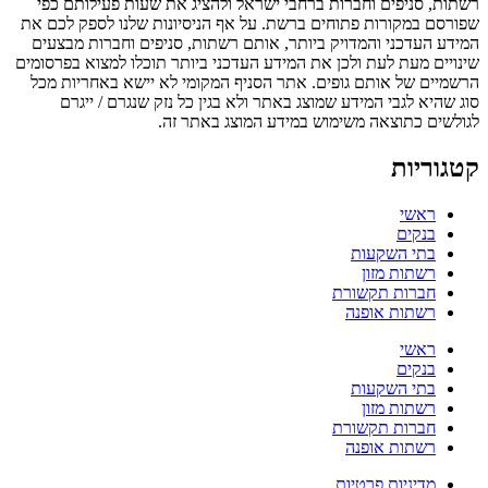
רשתות, סניפים וחברות ברחבי ישראל ולהציג את שעות פעילותם כפי
שפורסם במקורות פתוחים ברשת. על אף הניסיונות שלנו לספק לכם את
המידע העדכני והמדויק ביותר, אותם רשתות, סניפים וחברות מבצעים
שינויים מעת לעת ולכן את המידע העדכני ביותר תוכלו למצוא בפרסומים
הרשמיים של אותם גופים. אתר הסניף המקומי לא יישא באחריות מכל
סוג שהיא לגבי המידע שמוצג באתר ולא בגין כל נזק שנגרם / ייגרם
לגולשים כתוצאה משימוש במידע המוצג באתר זה.
קטגוריות
ראשי
בנקים
בתי השקעות
רשתות מזון
חברות תקשורת
רשתות אופנה
ראשי
בנקים
בתי השקעות
רשתות מזון
חברות תקשורת
רשתות אופנה
מדיניות פרטיות