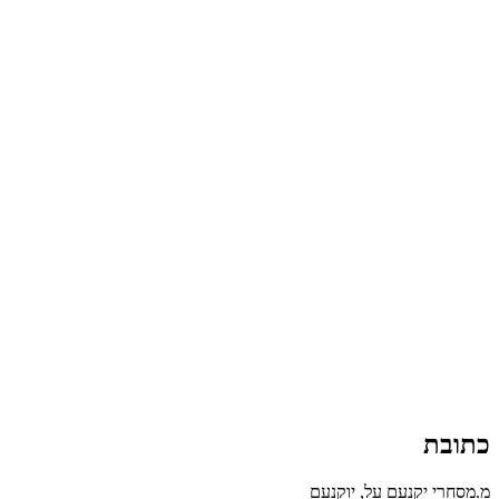
כתובת
מ.מסחרי יקנעם על, יוקנעם