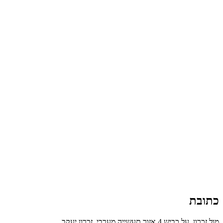
כתובת
מול זכרון, על כביש 4 אזור תעשייה מערבי, זכרון יעקב