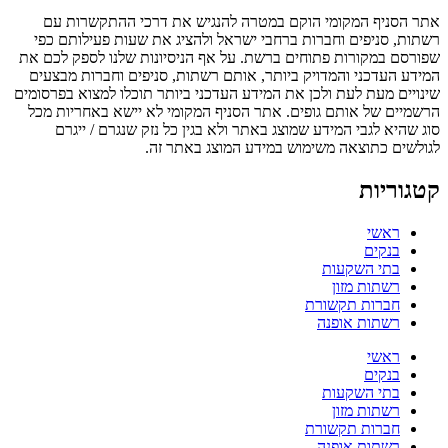
אתר הסניף המקומי הוקם במטרה להנגיש את דרכי ההתקשרות עם
רשתות, סניפים וחברות ברחבי ישראל ולהציג את שעות פעילותם כפי
שפורסם במקורות פתוחים ברשת. על אף הניסיונות שלנו לספק לכם את
המידע העדכני והמדויק ביותר, אותם רשתות, סניפים וחברות מבצעים
שינויים מעת לעת ולכן את המידע העדכני ביותר תוכלו למצוא בפרסומים
הרשמיים של אותם גופים. אתר הסניף המקומי לא יישא באחריות מכל
סוג שהיא לגבי המידע שמוצג באתר ולא בגין כל נזק שנגרם / ייגרם
לגולשים כתוצאה משימוש במידע המוצג באתר זה.
קטגוריות
ראשי
בנקים
בתי השקעות
רשתות מזון
חברות תקשורת
רשתות אופנה
ראשי
בנקים
בתי השקעות
רשתות מזון
חברות תקשורת
רשתות אופנה