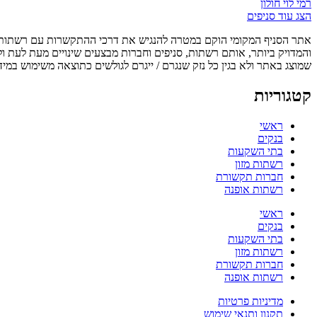
רמי לוי חולון
הצג עוד סניפים
אתר הסניף המקומי הוקם במטרה להנגיש את דרכי ההתקשרות עם רשתות, ס
והמדויק ביותר, אותם רשתות, סניפים וחברות מבצעים שינויים מעת לעת ו
שמוצג באתר ולא בגין כל נזק שנגרם / ייגרם לגולשים כתוצאה משימוש במיד
קטגוריות
ראשי
בנקים
בתי השקעות
רשתות מזון
חברות תקשורת
רשתות אופנה
ראשי
בנקים
בתי השקעות
רשתות מזון
חברות תקשורת
רשתות אופנה
מדיניות פרטיות
תקנון ותנאי שימוש