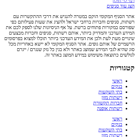
רמי לוי חולון
הצג עוד סניפים
אתר הסניף המקומי הוקם במטרה להנגיש את דרכי ההתקשרות עם
רשתות, סניפים וחברות ברחבי ישראל ולהציג את שעות פעילותם כפי
שפורסם במקורות פתוחים ברשת. על אף הניסיונות שלנו לספק לכם את
המידע העדכני והמדויק ביותר, אותם רשתות, סניפים וחברות מבצעים
שינויים מעת לעת ולכן את המידע העדכני ביותר תוכלו למצוא בפרסומים
הרשמיים של אותם גופים. אתר הסניף המקומי לא יישא באחריות מכל
סוג שהיא לגבי המידע שמוצג באתר ולא בגין כל נזק שנגרם / ייגרם
לגולשים כתוצאה משימוש במידע המוצג באתר זה.
קטגוריות
ראשי
בנקים
בתי השקעות
רשתות מזון
חברות תקשורת
רשתות אופנה
ראשי
בנקים
בתי השקעות
רשתות מזון