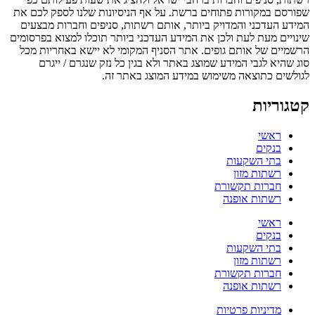
שפורסם במקורות פתוחים ברשת. על אף הניסיונות שלנו לספק לכם את
המידע העדכני והמדויק ביותר, אותם רשתות, סניפים וחברות מבצעים
שינויים מעת לעת ולכן את המידע העדכני ביותר תוכלו למצוא בפרסומים
הרשמיים של אותם גופים. אתר הסניף המקומי לא יישא באחריות מכל
סוג שהיא לגבי המידע שמוצג באתר ולא בגין כל נזק שנגרם / ייגרם
לגולשים כתוצאה משימוש במידע המוצג באתר זה.
קטגוריות
ראשי
בנקים
בתי השקעות
רשתות מזון
חברות תקשורת
רשתות אופנה
ראשי
בנקים
בתי השקעות
רשתות מזון
חברות תקשורת
רשתות אופנה
מדיניות פרטיות