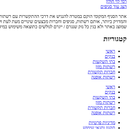
רמי לוי חולון
הצג עוד סניפים
אתר הסניף המקומי הוקם במטרה להנגיש את דרכי ההתקשרות עם רשתות, ס
והמדויק ביותר, אותם רשתות, סניפים וחברות מבצעים שינויים מעת לעת ו
שמוצג באתר ולא בגין כל נזק שנגרם / ייגרם לגולשים כתוצאה משימוש במיד
קטגוריות
ראשי
בנקים
בתי השקעות
רשתות מזון
חברות תקשורת
רשתות אופנה
ראשי
בנקים
בתי השקעות
רשתות מזון
חברות תקשורת
רשתות אופנה
מדיניות פרטיות
תקנון ותנאי שימוש