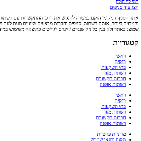
רמי לוי חולון
הצג עוד סניפים
אתר הסניף המקומי הוקם במטרה להנגיש את דרכי ההתקשרות עם רשתות, ס
והמדויק ביותר, אותם רשתות, סניפים וחברות מבצעים שינויים מעת לעת ו
שמוצג באתר ולא בגין כל נזק שנגרם / ייגרם לגולשים כתוצאה משימוש במיד
קטגוריות
ראשי
בנקים
בתי השקעות
רשתות מזון
חברות תקשורת
רשתות אופנה
ראשי
בנקים
בתי השקעות
רשתות מזון
חברות תקשורת
רשתות אופנה
מדיניות פרטיות
תקנון ותנאי שימוש