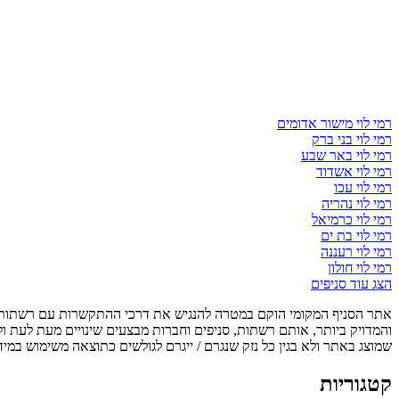
רמי לוי מישור אדומים
רמי לוי בני ברק
רמי לוי באר שבע
רמי לוי אשדוד
רמי לוי עכו
רמי לוי נהריה
רמי לוי כרמיאל
רמי לוי בת ים
רמי לוי רעננה
רמי לוי חולון
הצג עוד סניפים
אתר הסניף המקומי הוקם במטרה להנגיש את דרכי ההתקשרות עם רשתות, ס
והמדויק ביותר, אותם רשתות, סניפים וחברות מבצעים שינויים מעת לעת ו
שמוצג באתר ולא בגין כל נזק שנגרם / ייגרם לגולשים כתוצאה משימוש במיד
קטגוריות