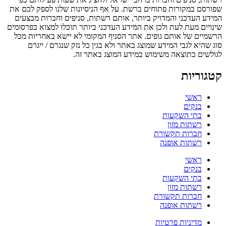
שפורסם במקורות פתוחים ברשת. על אף הניסיונות שלנו לספק לכם את
המידע העדכני והמדויק ביותר, אותם רשתות, סניפים וחברות מבצעים
שינויים מעת לעת ולכן את המידע העדכני ביותר תוכלו למצוא בפרסומים
הרשמיים של אותם גופים. אתר הסניף המקומי לא יישא באחריות מכל
סוג שהיא לגבי המידע שמוצג באתר ולא בגין כל נזק שנגרם / ייגרם
לגולשים כתוצאה משימוש במידע המוצג באתר זה.
קטגוריות
ראשי
בנקים
בתי השקעות
רשתות מזון
חברות תקשורת
רשתות אופנה
ראשי
בנקים
בתי השקעות
רשתות מזון
חברות תקשורת
רשתות אופנה
מדיניות פרטיות