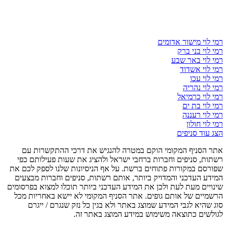
רמי לוי מישור אדומים
רמי לוי בני ברק
רמי לוי באר שבע
רמי לוי אשדוד
רמי לוי עכו
רמי לוי נהריה
רמי לוי כרמיאל
רמי לוי בת ים
רמי לוי רעננה
רמי לוי חולון
הצג עוד סניפים
אתר הסניף המקומי הוקם במטרה להנגיש את דרכי ההתקשרות עם
רשתות, סניפים וחברות ברחבי ישראל ולהציג את שעות פעילותם כפי
שפורסם במקורות פתוחים ברשת. על אף הניסיונות שלנו לספק לכם את
המידע העדכני והמדויק ביותר, אותם רשתות, סניפים וחברות מבצעים
שינויים מעת לעת ולכן את המידע העדכני ביותר תוכלו למצוא בפרסומים
הרשמיים של אותם גופים. אתר הסניף המקומי לא יישא באחריות מכל
סוג שהיא לגבי המידע שמוצג באתר ולא בגין כל נזק שנגרם / ייגרם
לגולשים כתוצאה משימוש במידע המוצג באתר זה.