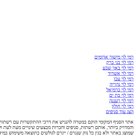
רמי לוי מישור אדומים
רמי לוי בני ברק
רמי לוי באר שבע
רמי לוי אשדוד
רמי לוי עכו
רמי לוי נהריה
רמי לוי כרמיאל
רמי לוי בת ים
רמי לוי רעננה
רמי לוי חולון
הצג עוד סניפים
אתר הסניף המקומי הוקם במטרה להנגיש את דרכי ההתקשרות עם רשתות, ס
והמדויק ביותר, אותם רשתות, סניפים וחברות מבצעים שינויים מעת לעת ו
שמוצג באתר ולא בגין כל נזק שנגרם / ייגרם לגולשים כתוצאה משימוש במיד