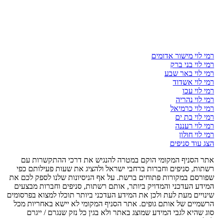
רמי לוי מישור אדומים
רמי לוי בני ברק
רמי לוי באר שבע
רמי לוי אשדוד
רמי לוי עכו
רמי לוי נהריה
רמי לוי כרמיאל
רמי לוי בת ים
רמי לוי רעננה
רמי לוי חולון
הצג עוד סניפים
אתר הסניף המקומי הוקם במטרה להנגיש את דרכי ההתקשרות עם
רשתות, סניפים וחברות ברחבי ישראל ולהציג את שעות פעילותם כפי
שפורסם במקורות פתוחים ברשת. על אף הניסיונות שלנו לספק לכם את
המידע העדכני והמדויק ביותר, אותם רשתות, סניפים וחברות מבצעים
שינויים מעת לעת ולכן את המידע העדכני ביותר תוכלו למצוא בפרסומים
הרשמיים של אותם גופים. אתר הסניף המקומי לא יישא באחריות מכל
סוג שהיא לגבי המידע שמוצג באתר ולא בגין כל נזק שנגרם / ייגרם