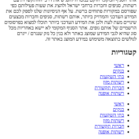
רשתות, סניפים וחברות ברחבי ישראל ולהציג את שעות פעילותם כפי
שפורסם במקורות פתוחים ברשת. על אף הניסיונות שלנו לספק לכם את
המידע העדכני והמדויק ביותר, אותם רשתות, סניפים וחברות מבצעים
שינויים מעת לעת ולכן את המידע העדכני ביותר תוכלו למצוא בפרסומים
הרשמיים של אותם גופים. אתר הסניף המקומי לא יישא באחריות מכל
סוג שהיא לגבי המידע שמוצג באתר ולא בגין כל נזק שנגרם / ייגרם
לגולשים כתוצאה משימוש במידע המוצג באתר זה.
קטגוריות
ראשי
בנקים
בתי השקעות
רשתות מזון
חברות תקשורת
רשתות אופנה
ראשי
בנקים
בתי השקעות
רשתות מזון
חברות תקשורת
רשתות אופנה