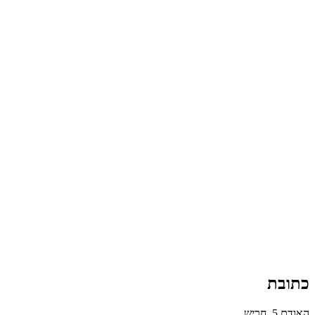
כתובת
האודם 5, חריש