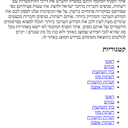
אתר הסניף המקומי הוקם במטרה להנגיש את דרכי ההתקשרות עם
רשתות, סניפים וחברות ברחבי ישראל ולהציג את שעות פעילותם כפי
שפורסם במקורות פתוחים ברשת. על אף הניסיונות שלנו לספק לכם את
המידע העדכני והמדויק ביותר, אותם רשתות, סניפים וחברות מבצעים
שינויים מעת לעת ולכן את המידע העדכני ביותר תוכלו למצוא בפרסומים
הרשמיים של אותם גופים. אתר הסניף המקומי לא יישא באחריות מכל
סוג שהיא לגבי המידע שמוצג באתר ולא בגין כל נזק שנגרם / ייגרם
לגולשים כתוצאה משימוש במידע המוצג באתר זה.
קטגוריות
ראשי
בנקים
בתי השקעות
רשתות מזון
חברות תקשורת
רשתות אופנה
ראשי
בנקים
בתי השקעות
רשתות מזון
חברות תקשורת
רשתות אופנה