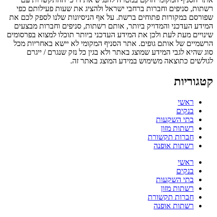
רשתות, סניפים וחברות ברחבי ישראל ולהציג את שעות פעילותם כפי
שפורסם במקורות פתוחים ברשת. על אף הניסיונות שלנו לספק לכם את
המידע העדכני והמדויק ביותר, אותם רשתות, סניפים וחברות מבצעים
שינויים מעת לעת ולכן את המידע העדכני ביותר תוכלו למצוא בפרסומים
הרשמיים של אותם גופים. אתר הסניף המקומי לא יישא באחריות מכל
סוג שהיא לגבי המידע שמוצג באתר ולא בגין כל נזק שנגרם / ייגרם
לגולשים כתוצאה משימוש במידע המוצג באתר זה.
קטגוריות
ראשי
בנקים
בתי השקעות
רשתות מזון
חברות תקשורת
רשתות אופנה
ראשי
בנקים
בתי השקעות
רשתות מזון
חברות תקשורת
רשתות אופנה