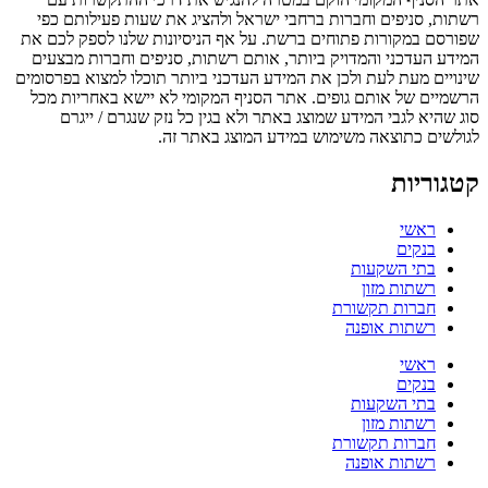
רשתות, סניפים וחברות ברחבי ישראל ולהציג את שעות פעילותם כפי
שפורסם במקורות פתוחים ברשת. על אף הניסיונות שלנו לספק לכם את
המידע העדכני והמדויק ביותר, אותם רשתות, סניפים וחברות מבצעים
שינויים מעת לעת ולכן את המידע העדכני ביותר תוכלו למצוא בפרסומים
הרשמיים של אותם גופים. אתר הסניף המקומי לא יישא באחריות מכל
סוג שהיא לגבי המידע שמוצג באתר ולא בגין כל נזק שנגרם / ייגרם
לגולשים כתוצאה משימוש במידע המוצג באתר זה.
קטגוריות
ראשי
בנקים
בתי השקעות
רשתות מזון
חברות תקשורת
רשתות אופנה
ראשי
בנקים
בתי השקעות
רשתות מזון
חברות תקשורת
רשתות אופנה