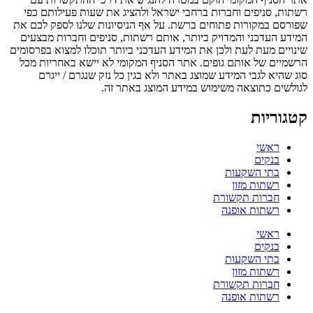
רשתות, סניפים וחברות ברחבי ישראל ולהציג את שעות פעילותם כפי
שפורסם במקורות פתוחים ברשת. על אף הניסיונות שלנו לספק לכם את
המידע העדכני והמדויק ביותר, אותם רשתות, סניפים וחברות מבצעים
שינויים מעת לעת ולכן את המידע העדכני ביותר תוכלו למצוא בפרסומים
הרשמיים של אותם גופים. אתר הסניף המקומי לא יישא באחריות מכל
סוג שהיא לגבי המידע שמוצג באתר ולא בגין כל נזק שנגרם / ייגרם
לגולשים כתוצאה משימוש במידע המוצג באתר זה.
קטגוריות
ראשי
בנקים
בתי השקעות
רשתות מזון
חברות תקשורת
רשתות אופנה
ראשי
בנקים
בתי השקעות
רשתות מזון
חברות תקשורת
רשתות אופנה