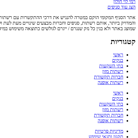
רמי לוי חולון
הצג עוד סניפים
אתר הסניף המקומי הוקם במטרה להנגיש את דרכי ההתקשרות עם רשתות, ס
והמדויק ביותר, אותם רשתות, סניפים וחברות מבצעים שינויים מעת לעת ו
שמוצג באתר ולא בגין כל נזק שנגרם / ייגרם לגולשים כתוצאה משימוש במיד
קטגוריות
ראשי
בנקים
בתי השקעות
רשתות מזון
חברות תקשורת
רשתות אופנה
ראשי
בנקים
בתי השקעות
רשתות מזון
חברות תקשורת
רשתות אופנה
מדיניות פרטיות
תקנון ותנאי שימוש