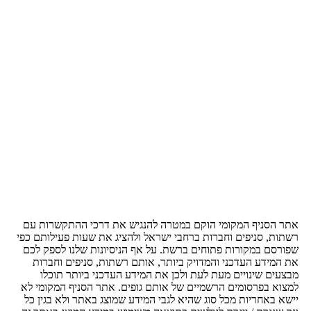
אתר הסניף המקומי הוקם במטרה להנגיש את דרכי ההתקשרות עם
רשתות, סניפים וחברות ברחבי ישראל ולהציג את שעות פעילותם כפי
שפורסם במקורות פתוחים ברשת. על אף הניסיונות שלנו לספק לכם
את המידע העדכני והמדויק ביותר, אותם רשתות, סניפים וחברות
מבצעים שינויים מעת לעת ולכן את המידע העדכני ביותר תוכלו
למצוא בפרסומים הרשמיים של אותם גופים. אתר הסניף המקומי לא
יישא באחריות מכל סוג שהיא לגבי המידע שמוצג באתר ולא בגין כל