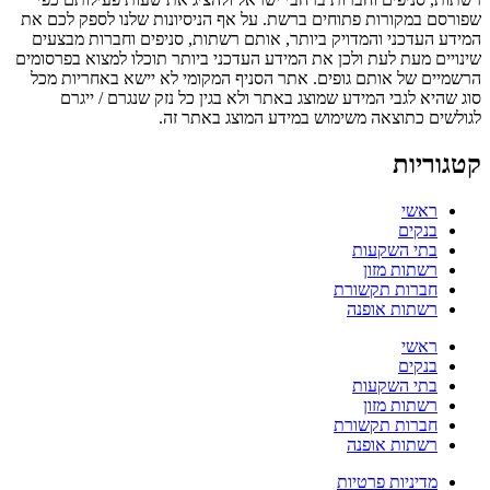
שפורסם במקורות פתוחים ברשת. על אף הניסיונות שלנו לספק לכם את
המידע העדכני והמדויק ביותר, אותם רשתות, סניפים וחברות מבצעים
שינויים מעת לעת ולכן את המידע העדכני ביותר תוכלו למצוא בפרסומים
הרשמיים של אותם גופים. אתר הסניף המקומי לא יישא באחריות מכל
סוג שהיא לגבי המידע שמוצג באתר ולא בגין כל נזק שנגרם / ייגרם
לגולשים כתוצאה משימוש במידע המוצג באתר זה.
קטגוריות
ראשי
בנקים
בתי השקעות
רשתות מזון
חברות תקשורת
רשתות אופנה
ראשי
בנקים
בתי השקעות
רשתות מזון
חברות תקשורת
רשתות אופנה
מדיניות פרטיות