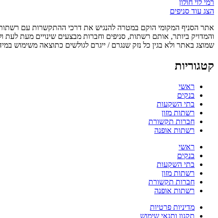
רמי לוי חולון
הצג עוד סניפים
אתר הסניף המקומי הוקם במטרה להנגיש את דרכי ההתקשרות עם רשתות, ס
והמדויק ביותר, אותם רשתות, סניפים וחברות מבצעים שינויים מעת לעת ו
שמוצג באתר ולא בגין כל נזק שנגרם / ייגרם לגולשים כתוצאה משימוש במיד
קטגוריות
ראשי
בנקים
בתי השקעות
רשתות מזון
חברות תקשורת
רשתות אופנה
ראשי
בנקים
בתי השקעות
רשתות מזון
חברות תקשורת
רשתות אופנה
מדיניות פרטיות
תקנון ותנאי שימוש