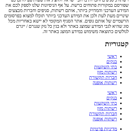
שפורסם במקורות פתוחים ברשת. על אף הניסיונות שלנו לספק לכם את
המידע העדכני והמדויק ביותר, אותם רשתות, סניפים וחברות מבצעים
שינויים מעת לעת ולכן את המידע העדכני ביותר תוכלו למצוא בפרסומים
הרשמיים של אותם גופים. אתר הסניף המקומי לא יישא באחריות מכל
סוג שהיא לגבי המידע שמוצג באתר ולא בגין כל נזק שנגרם / ייגרם
לגולשים כתוצאה משימוש במידע המוצג באתר זה.
קטגוריות
ראשי
בנקים
בתי השקעות
רשתות מזון
חברות תקשורת
רשתות אופנה
ראשי
בנקים
בתי השקעות
רשתות מזון
חברות תקשורת
רשתות אופנה
מדיניות פרטיות