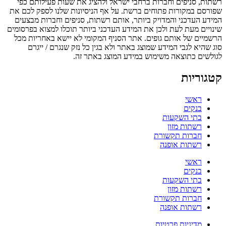
רשתות, סניפים וחברות ברחבי ישראל ולהציג את שעות פעילותם כפי
שפורסם במקורות פתוחים ברשת. על אף הניסיונות שלנו לספק לכם את
המידע העדכני והמדויק ביותר, אותם רשתות, סניפים וחברות מבצעים
שינויים מעת לעת ולכן את המידע העדכני ביותר תוכלו למצוא בפרסומים
הרשמיים של אותם גופים. אתר הסניף המקומי לא יישא באחריות מכל
סוג שהיא לגבי המידע שמוצג באתר ולא בגין כל נזק שנגרם / ייגרם
לגולשים כתוצאה משימוש במידע המוצג באתר זה.
קטגוריות
ראשי
בנקים
בתי השקעות
רשתות מזון
חברות תקשורת
רשתות אופנה
ראשי
בנקים
בתי השקעות
רשתות מזון
חברות תקשורת
רשתות אופנה
מדיניות פרטיות