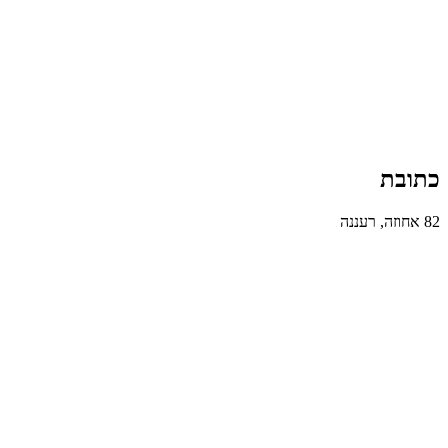
כתובת
82 אחוזה, רעננה