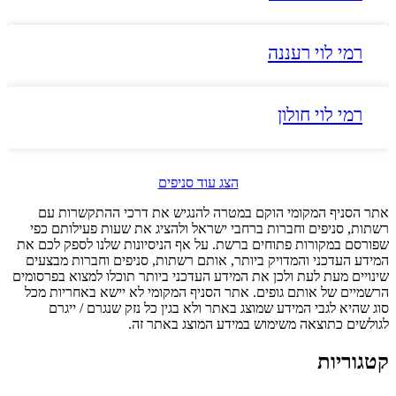
רמי לוי רעננה
רמי לוי חולון
הצג עוד סניפים
אתר הסניף המקומי הוקם במטרה להנגיש את דרכי ההתקשרות עם
רשתות, סניפים וחברות ברחבי ישראל ולהציג את שעות פעילותם כפי
שפורסם במקורות פתוחים ברשת. על אף הניסיונות שלנו לספק לכם את
המידע העדכני והמדויק ביותר, אותם רשתות, סניפים וחברות מבצעים
שינויים מעת לעת ולכן את המידע העדכני ביותר תוכלו למצוא בפרסומים
הרשמיים של אותם גופים. אתר הסניף המקומי לא יישא באחריות מכל
סוג שהיא לגבי המידע שמוצג באתר ולא בגין כל נזק שנגרם / ייגרם
לגולשים כתוצאה משימוש במידע המוצג באתר זה.
קטגוריות