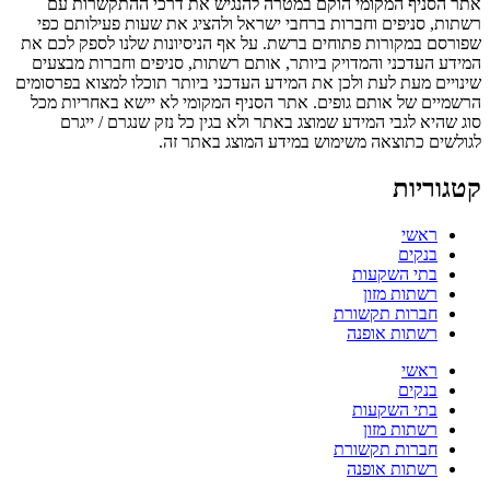
אתר הסניף המקומי הוקם במטרה להנגיש את דרכי ההתקשרות עם
רשתות, סניפים וחברות ברחבי ישראל ולהציג את שעות פעילותם כפי
שפורסם במקורות פתוחים ברשת. על אף הניסיונות שלנו לספק לכם את
המידע העדכני והמדויק ביותר, אותם רשתות, סניפים וחברות מבצעים
שינויים מעת לעת ולכן את המידע העדכני ביותר תוכלו למצוא בפרסומים
הרשמיים של אותם גופים. אתר הסניף המקומי לא יישא באחריות מכל
סוג שהיא לגבי המידע שמוצג באתר ולא בגין כל נזק שנגרם / ייגרם
לגולשים כתוצאה משימוש במידע המוצג באתר זה.
קטגוריות
ראשי
בנקים
בתי השקעות
רשתות מזון
חברות תקשורת
רשתות אופנה
ראשי
בנקים
בתי השקעות
רשתות מזון
חברות תקשורת
רשתות אופנה