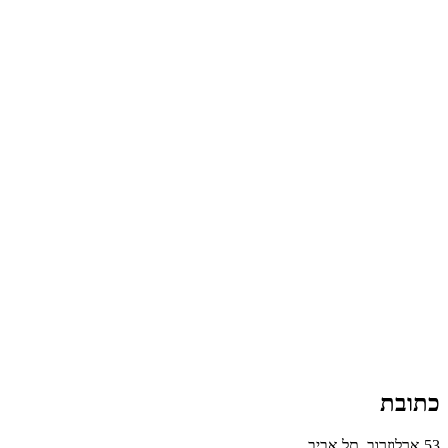
כתובת
53 ארלוזרוב, תל אביב