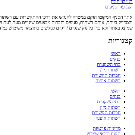
רמי לוי חולון
הצג עוד סניפים
אתר הסניף המקומי הוקם במטרה להנגיש את דרכי ההתקשרות עם רשתות, ס
והמדויק ביותר, אותם רשתות, סניפים וחברות מבצעים שינויים מעת לעת ו
שמוצג באתר ולא בגין כל נזק שנגרם / ייגרם לגולשים כתוצאה משימוש במיד
קטגוריות
ראשי
בנקים
בתי השקעות
רשתות מזון
חברות תקשורת
רשתות אופנה
ראשי
בנקים
בתי השקעות
רשתות מזון
חברות תקשורת
רשתות אופנה
מדיניות פרטיות
תקנון ותנאי שימוש