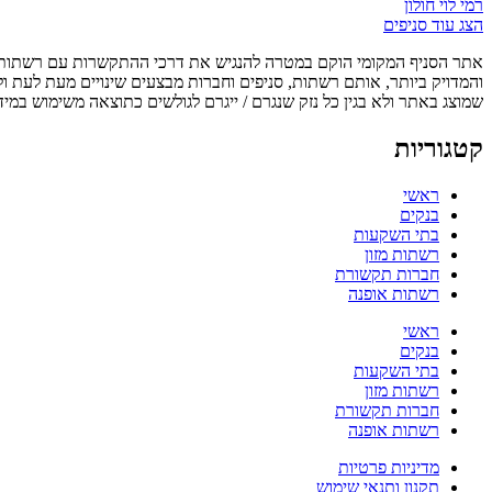
רמי לוי חולון
הצג עוד סניפים
אתר הסניף המקומי הוקם במטרה להנגיש את דרכי ההתקשרות עם רשתות, ס
והמדויק ביותר, אותם רשתות, סניפים וחברות מבצעים שינויים מעת לעת ו
שמוצג באתר ולא בגין כל נזק שנגרם / ייגרם לגולשים כתוצאה משימוש במיד
קטגוריות
ראשי
בנקים
בתי השקעות
רשתות מזון
חברות תקשורת
רשתות אופנה
ראשי
בנקים
בתי השקעות
רשתות מזון
חברות תקשורת
רשתות אופנה
מדיניות פרטיות
תקנון ותנאי שימוש