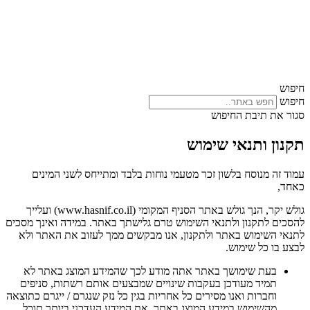
חיפוש
חיפוש
סגור את תיבת החיפוש
תקנון ותנאי שימוש
עמוד זה מנוסח בלשון זכר מטעמי נוחות בלבד ומתייחס לשני המינים
כאחד,
גולש יקר, הנך גולש באתר הסניף המקומי (www.hasnif.co.il) ועלייך
להסכים לתקנון ולתנאי השימוש טרם גלישתך באתר. במידה ואינך מסכים
לתנאי השימוש באתר ולתקנון, אנו מבקשים ממך לעזוב את האתר ולא
לבצע בו כל שימוש.
בעת שימושך באתר אתה מודע לכך שהמידע המוצג באתר לא
תמיד מעודכן בעקבות שינויים שמבצעים אותם רשתות, סניפים
וחברות ואנו מסירים כל אחריות בגין כל נזק שנגרם / ייגרם כתוצאה
מהשימוש במידע המוצג באתר. את המידע העדכני ביותר תוכל