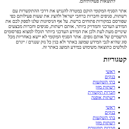
לתוצאות פעולותיהם.
אתר הסניף המקומי הוקם במטרה להנגיש את דרכי ההתקשרות עם
רשתות, סניפים וחברות ברחבי ישראל ולהציג את שעות פעילותם כפי
שפורסם במקורות פתוחים ברשת. על אף הניסיונות שלנו לספק לכם את
המידע העדכני והמדויק ביותר, אותם רשתות, סניפים וחברות מבצעים
שינויים מעת לעת ולכן את המידע העדכני ביותר תוכלו למצוא בפרסומים
הרשמיים של אותם גופים. אתר הסניף המקומי לא יישא באחריות מכל
סוג שהיא לגבי המידע שמוצג באתר ולא בגין כל נזק שנגרם / ייגרם
לגולשים כתוצאה משימוש במידע המוצג באתר זה.
קטגוריות
ראשי
בנקים
בתי השקעות
רשתות מזון
חברות תקשורת
רשתות אופנה
ראשי
בנקים
בתי השקעות
רשתות מזון
חברות תקשורת