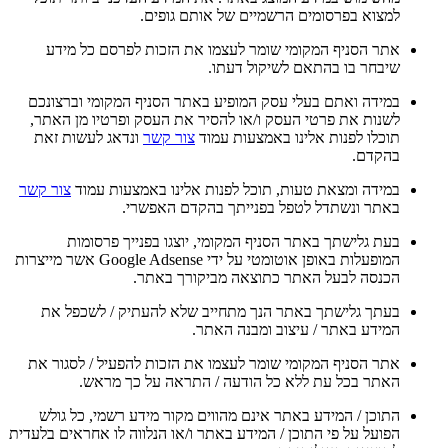
למצוא בפרסומים הרשמיים של אותם גופים.
אתר הסניף המקומי שומר לעצמו את הזכות לפרסם כל מידע
שיבחר בו בהתאם לשיקול דעתו.
במידה ואתם בעלי עסק המופיע באתר הסניף המקומי וברצונכם
לשנות את פרטי העסק ו/או להסיר את העסק ופרטיו מן האתר,
תוכלו לפנות אלינו באמצעות עמוד
צור קשר
ונדאג לעשות זאת
בהקדם.
במידה ומצאת טעות, תוכל לפנות אלינו באמצעות עמוד
צור קשר
באתר ונשתדל לטפל בפנייתך בהקדם האפשרי.
בעת גלישתך באתר הסניף המקומי, יוצגו בפנייך פרסומות
המופעלות באופן אוטומטי על ידי Google Adsense אשר מייצרות
הכנסה לבעל האתר כתוצאה מביקורך באתר.
בעתך גלישתך באתר הנך מתחייב שלא להעתיק / לשכפל את
המידע באתר / עיצוב ומבנה האתר.
אתר הסניף המקומי שומר לעצמו את הזכות להפעיל / לסגור את
האתר בכל עת ללא כל הודעה / התראה על כך מראש.
התוכן / המידע באתר אינם מהווים מקור מידע רשמי, כל גולש
הפועל על פי התוכן / המידע באתר ו/או הנלווה לו אחראים בלעדית