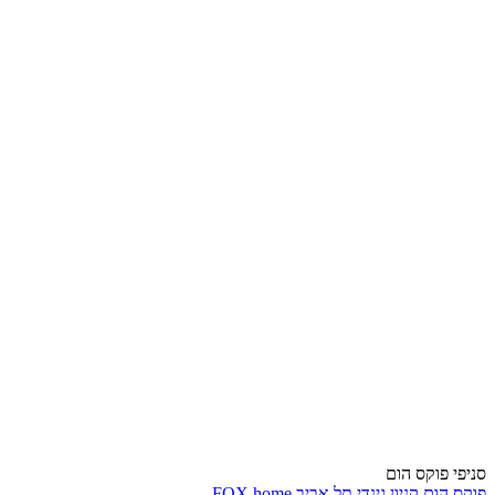
סניפי פוקס הום
פוקס הום קניון גינדי תל אביב FOX home