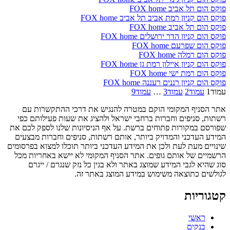
פוקס הום תל אביב FOX home
פוקס הום קניון רמת אביב תל אביב FOX home
פוקס הום תל אביב FOX home
פוקס הום קניון הדר ירושלים FOX home
פוקס הום שפרעם FOX home
פוקס הום רמלה FOX home
פוקס הום קניון איילון רמת גן FOX home
פוקס הום רמת ישי FOX home
פוקס הום קניון רננים רעננה FOX home
עמוד
1
עמוד
2
עמוד
3
…
עמוד
9
אתר הסניף המקומי הוקם במטרה להנגיש את דרכי ההתקשרות עם
רשתות, סניפים וחברות ברחבי ישראל ולהציג את שעות פעילותם כפי
שפורסם במקורות פתוחים ברשת. על אף הניסיונות שלנו לספק לכם את
המידע העדכני והמדויק ביותר, אותם רשתות, סניפים וחברות מבצעים
שינויים מעת לעת ולכן את המידע העדכני ביותר תוכלו למצוא בפרסומים
הרשמיים של אותם גופים. אתר הסניף המקומי לא יישא באחריות מכל
סוג שהיא לגבי המידע שמוצג באתר ולא בגין כל נזק שנגרם / ייגרם
לגולשים כתוצאה משימוש במידע המוצג באתר זה.
קטגוריות
ראשי
בנקים