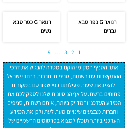
רנואר G כפר סבא
רנואר G כפר סבא
גברים
נשים
9
…
3
2
1
אתר הסניף המקומי הוקם במטרה להנגיש את דרכי
ההתקשרות עם רשתות, סניפים וחברות ברחבי ישראל
ולהציג את שעות פעילותם כפי שפורסם במקורות
פתוחים ברשת. על אף הניסיונות שלנו לספק לכם את
המידע העדכני והמדויק ביותר, אותם רשתות, סניפים
וחברות מבצעים שינויים מעת לעת ולכן את המידע
העדכני ביותר תוכלו למצוא בפרסומים הרשמיים של